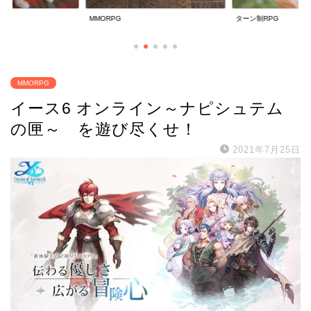
ターン制RPG
放置系RPG
MMORPG
イース6 オンライン～ナピシュテム
の匣～ を遊び尽くせ！
2021年7月25日