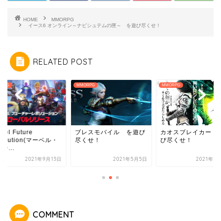
HOME
MMORPG
イース6 オンライン～ナピシュテムの匣～ を遊び尽くせ！
RELATED POST
RPG
MMORPG
MMORPG
レスモバイル を遊び
カオスブレイカー を遊
Marvel Future
くせ！
び尽くせ！
Revolution(マーベ
フュー...
2021年5月5日
2021年5月31日
2021年9
COMMENT