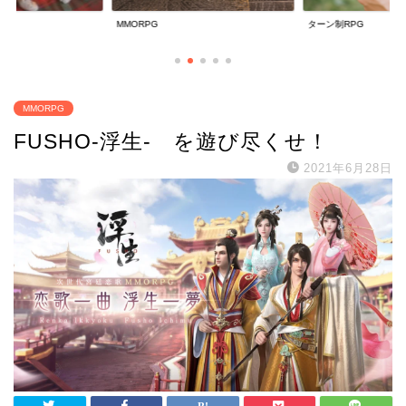
ターン制RPG
放置系RPG
MMORPG
FUSHO-浮生- を遊び尽くせ！
2021年6月28日