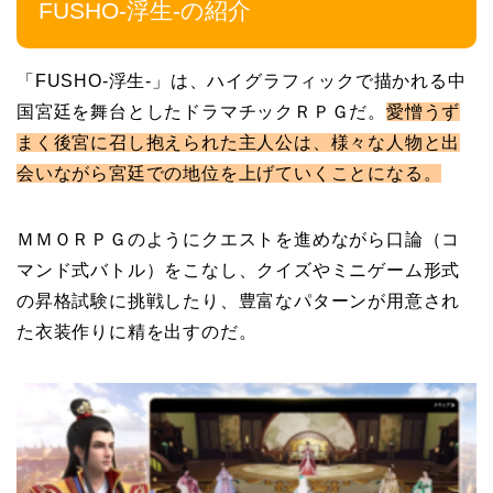
FUSHO-浮生-の紹介
「FUSHO-浮生-」は、ハイグラフィックで描かれる中
国宮廷を舞台としたドラマチックＲＰＧだ。
愛憎うず
まく後宮に召し抱えられた主人公は、様々な人物と出
会いながら宮廷での地位を上げていくことになる。
ＭＭＯＲＰＧのようにクエストを進めながら口論（コ
マンド式バトル）をこなし、クイズやミニゲーム形式
の昇格試験に挑戦したり、豊富なパターンが用意され
た衣装作りに精を出すのだ。