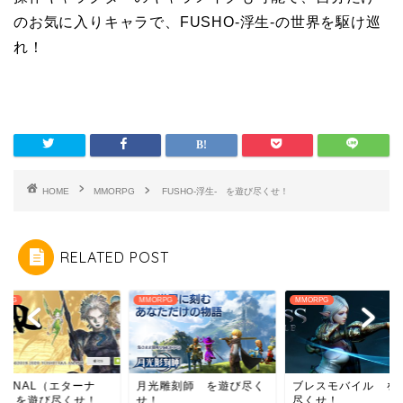
のお気に入りキャラで、FUSHO-浮生-の世界を駆け巡
れ！
HOME
MMORPG
FUSHO-浮生- を遊び尽くせ！
RELATED POST
MMORPG
MMORPG
MMORPG
月光雕刻師 を遊び尽く
ブレスモバイル を遊び
ETERNAL（
せ！
尽くせ！
ル） を遊び