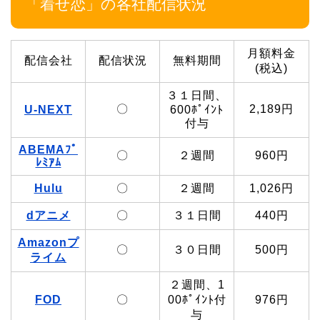
「着せ恋」の各社配信状況
月額料金
配信会社
配信状況
無料期間
(税込)
３１日間、
〇
2,189円
U-NEXT
600ﾎﾟｲﾝﾄ
付与
ABEMAﾌﾟ
〇
２週間
960円
ﾚﾐｱﾑ
Hulu
〇
２週間
1,026円
dアニメ
〇
３１日間
440円
Amazonプ
〇
３０日間
500円
ライム
２週間、1
FOD
〇
00ﾎﾟｲﾝﾄ付
976円
与