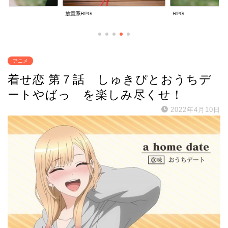
放置系RPG
RPG
アニメ
着せ恋 第７話 しゅきぴとおうちデ
ートやばっ を楽しみ尽くせ！
2022年4月10日