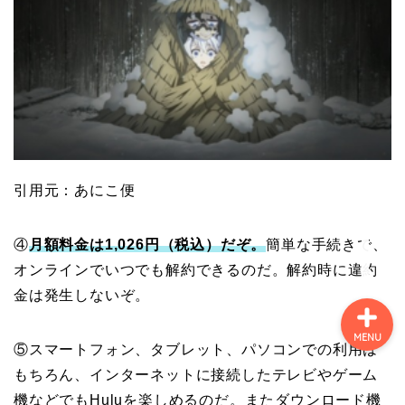
ホーム
プロフィール
ＭＭＯＲＰＧ
引用元：あにこ便
ターン制ＲＰＧ
④
月額料金は1,026円（税込）だぞ。
簡単な手続きで、
オンラインでいつでも解約できるのだ。解約時に違約
金は発生しないぞ。
MENU
⑤スマートフォン、タブレット、パソコンでの利用は
もちろん、インターネットに接続したテレビやゲーム
機などでもHuluを楽しめるのだ。またダウンロード機