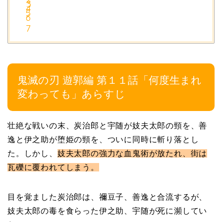
鬼滅の刃 遊郭編 第１１話「何度生まれ
変わっても」あらすじ
壮絶な戦いの末、炭治郎と宇随が妓夫太郎の頸を、善
逸と伊之助が堕姫の頸を、ついに同時に斬り落とし
た。しかし、
妓夫太郎の強力な血鬼術が放たれ、街は
瓦礫に覆われてしまう。
目を覚ました炭治郎は、禰豆子、善逸と合流するが、
妓夫太郎の毒を食らった伊之助、宇随が死に瀕してい