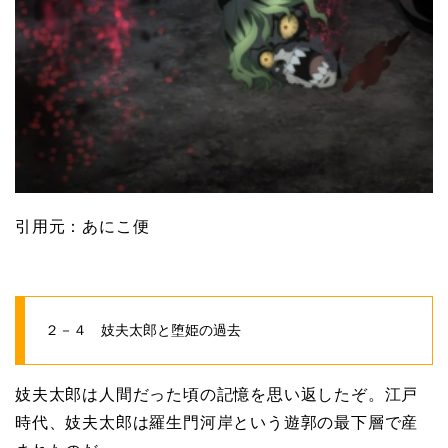
引用元：あにこ便
２－４ 妓夫太郎と堕姫の過去
妓夫太郎は人間だった頃の記憶を思い返したぞ。江戸
時代、妓夫太郎は羅生門河岸という遊郭の最下層で産