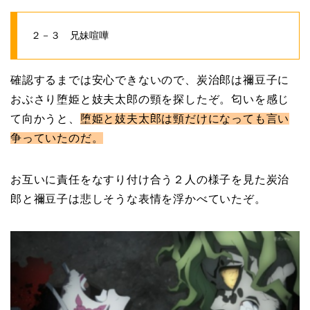
２－３ 兄妹喧嘩
確認するまでは安心できないので、炭治郎は禰豆子に
おぶさり堕姫と妓夫太郎の頸を探したぞ。匂いを感じ
て向かうと、
堕姫と妓夫太郎は頸だけになっても言い
争っていたのだ。
お互いに責任をなすり付け合う２人の様子を見た炭治
郎と禰豆子は悲しそうな表情を浮かべていたぞ。