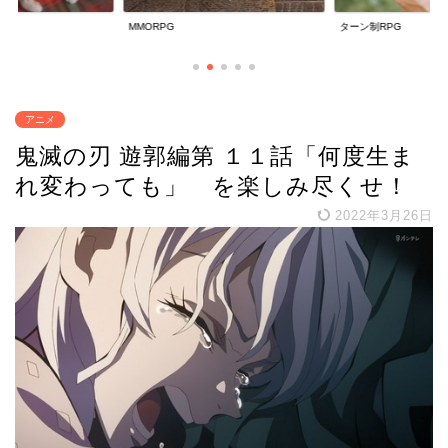
ターン制RPG
放置系RPG
アニメ
鬼滅の刃 遊郭編第 １１話「何度生ま
れ変わっても」 を楽しみ尽くせ！
2022年3月26日