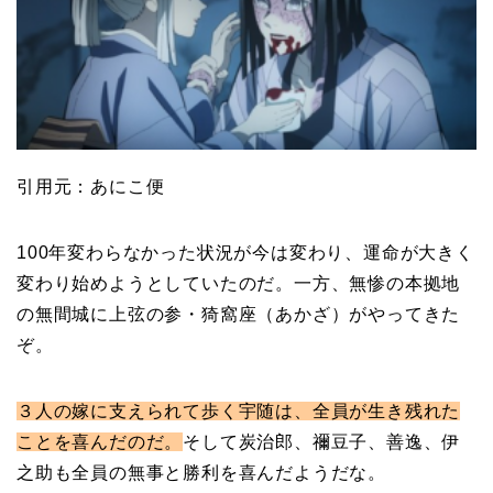
引用元：あにこ便
100年変わらなかった状況が今は変わり、運命が大きく
変わり始めようとしていたのだ。一方、無惨の本拠地
の無間城に上弦の参・猗窩座（あかざ）がやってきた
ぞ。
３人の嫁に支えられて歩く宇随は、全員が生き残れた
ことを喜んだのだ。
そして炭治郎、禰豆子、善逸、伊
之助も全員の無事と勝利を喜んだようだな。