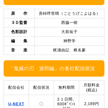
原 作
吾峠呼世晴（ごとうげこよはる）
３Ｄ監督
西脇一樹
色彩設計
大前祐子
編 集
神野学
音 楽
梶浦由記 椎名豪
「鬼滅の刃 遊郭編」の各社配信状況
月額料金
配信会社
配信状況
無料期間
(税込)
３１日間、
〇
2,189円
U-NEXT
600ﾎﾟｲﾝﾄ