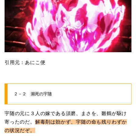
引用元：あにこ便
２－２ 瀕死の宇随
宇随の元に３人の嫁である須磨、まさを、雛鶴が駆け
寄ったのだ。
解毒剤は効かず、宇随の命も残りわずか
の状況だぞ。