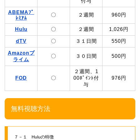
付与
ABEMAﾌﾟ
〇
２週間
960円
ﾚﾐｱﾑ
Hulu
〇
２週間
1,026円
dTV
〇
３１日間
550円
Amazonプ
〇
３０日間
500円
ライム
２週間、1
FOD
〇
00ﾎﾟｲﾝﾄ付
976円
与
無料視聴方法
７－１ Huluの特徴