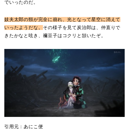
でいったのだ。
妓夫太郎の頸が完全に崩れ、光となって星空に消えて
いったようだな。
その様子を見て炭治郎は、仲直りで
きたかなと呟き、禰豆子はコクリと頷いたぞ。
引用元：あにこ便