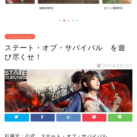
ターン制RPG
放置系RPG
シミュレーション
ステート・オブ・サバイバル を遊
び尽くせ！
2021年9月22日
引用元：公式 ステート・オブ・サバイバル