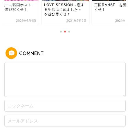
VE SESSION～恋す
三国RANSE を遊び尽
恋下統一～戦国ホス
生活はじめました～
くせ！
～ を遊び尽くせ！
遊び尽くせ！
2021年9月9日
2021年7月17日
2021年
COMMENT