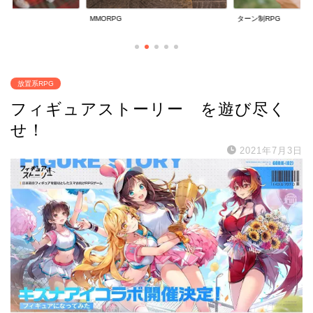
ターン制RPG
放置系RPG
放置系RPG
フィギュアストーリー を遊び尽く
せ！
2021年7月3日