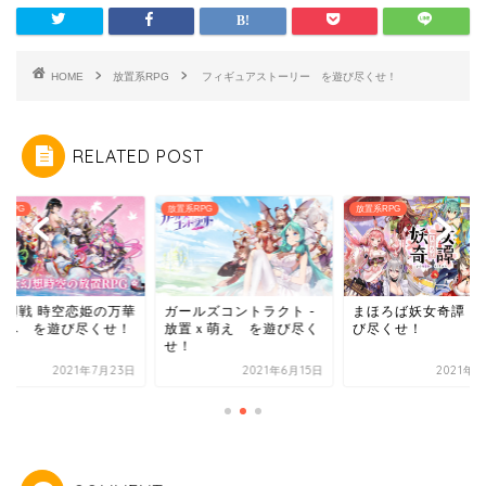
HOME
放置系RPG
フィギュアストーリー を遊び尽くせ！
RELATED POST
系RPG
放置系RPG
放置系RPG
ールズコントラクト -
まほろば妖女奇譚 を遊
少女廻戦 時空恋姫の
置ｘ萌え を遊び尽く
び尽くせ！
境界へ を遊び尽く
！
2021年6月15日
2021年8月6日
2021年7