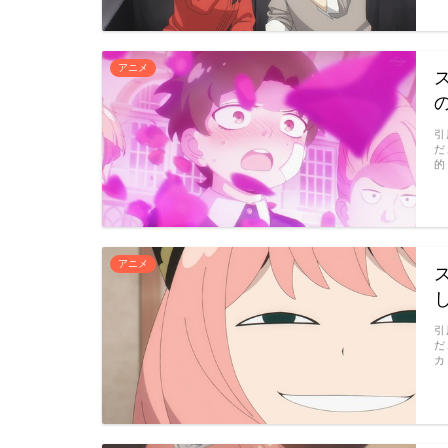
アニメ
引
だ
的
アニメ
引
だ
カ