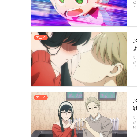
だ
ド
アニメ
引
だ
ブ
アニメ
引
だ
秘