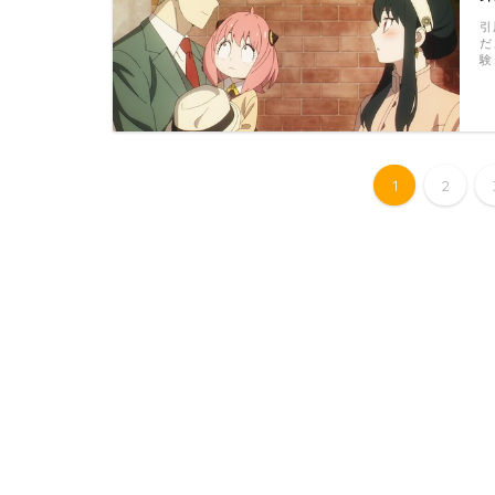
引
だ
験
1
2