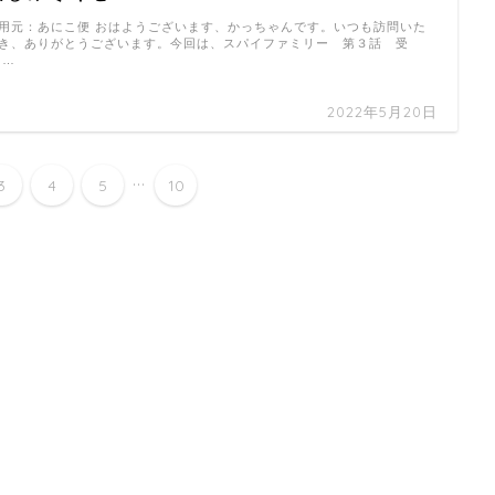
用元：あにこ便 おはようございます、かっちゃんです。いつも訪問いた
き、ありがとうございます。今回は、スパイファミリー 第３話 受
 …
2022年5月20日
...
3
4
5
10