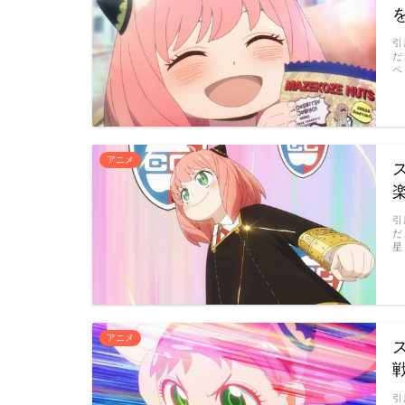
引
だ
ペ
アニメ
引
だ
星
アニメ
引