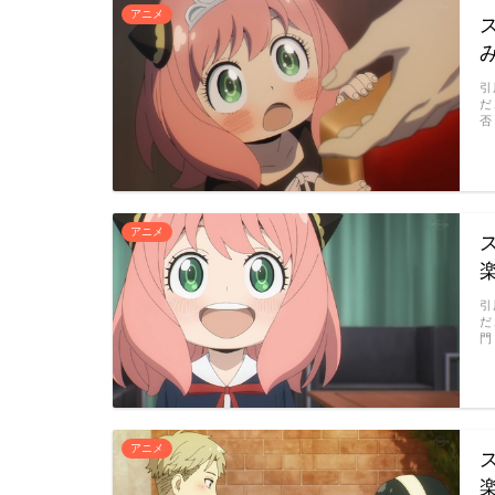
アニメ
引
だ
否
アニメ
引
だ
門
アニメ