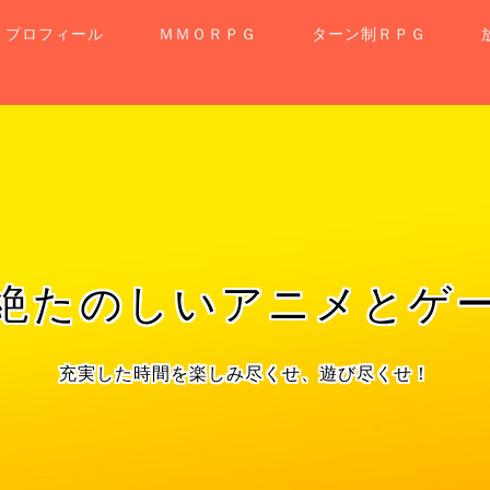
プロフィール
ＭＭＯＲＰＧ
ターン制ＲＰＧ
せ
絶たのしいアニメとゲ
充実した時間を楽しみ尽くせ、遊び尽くせ！