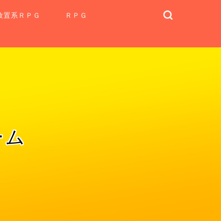
放置系ＲＰＧ
ＲＰＧ
ーム